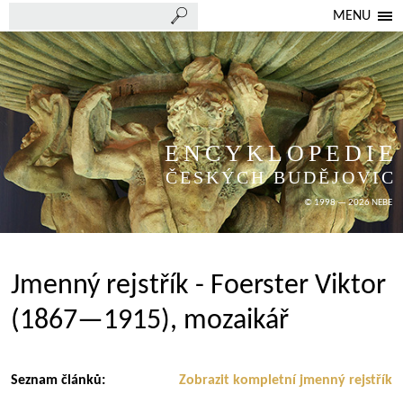
MENU
ENCYKLOPEDIE
ČESKÝCH BUDĚJOVIC
© 1998 — 2026 NEBE
Jmenný rejstřík - Foerster Viktor
(1867—1915), mozaikář
Seznam článků:
Zobrazit kompletní jmenný rejstřík