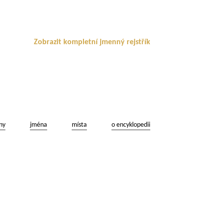
Zobrazit kompletní jmenný rejstřík
ny
jména
místa
o encyklopedii