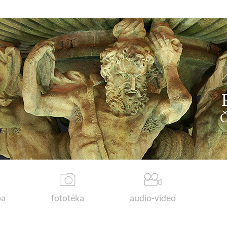
a
fototéka
audio-video