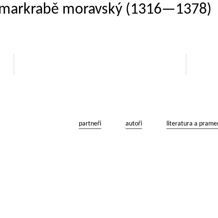
l, markrabě moravský (1316—1378)
partneři
autoři
literatura a prame