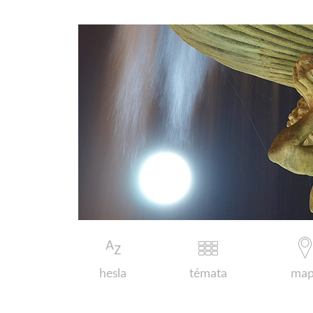
hesla
témata
map