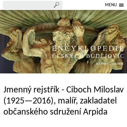
MENU
ENCYKLOPEDIE
ČESKÝCH BUDĚJOVIC
© 1998 — 2026 NEBE
Jmenný rejstřík - Ciboch Miloslav
(1925—2016), malíř, zakladatel
občanského sdružení Arpida