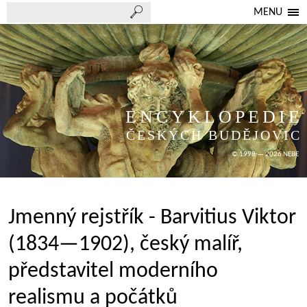
MENU
ENCYKLOPEDIE
ČESKÝCH BUDĚJOVIC
© 1998 — 2026 NEBE
Jmenný rejstřík - Barvitius Viktor
(1834—1902), český malíř,
představitel moderního
realismu a počátků