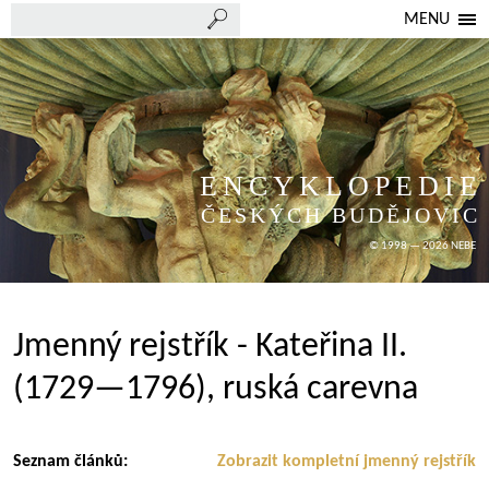
MENU
ENCYKLOPEDIE
ČESKÝCH BUDĚJOVIC
© 1998 — 2026 NEBE
Jmenný rejstřík - Kateřina II.
(1729—1796), ruská carevna
Seznam článků:
Zobrazit kompletní jmenný rejstřík