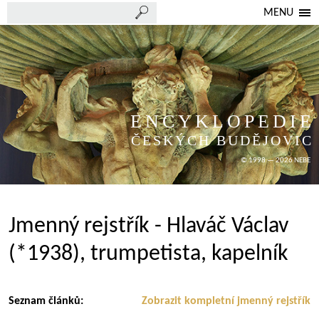
MENU
ENCYKLOPEDIE
ČESKÝCH BUDĚJOVIC
© 1998 — 2026 NEBE
Jmenný rejstřík - Hlaváč Václav
(*1938), trumpetista, kapelník
Seznam článků:
Zobrazit kompletní jmenný rejstřík