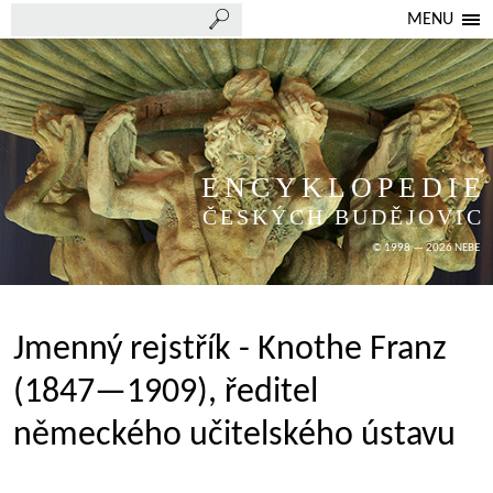
MENU
ENCYKLOPEDIE
ČESKÝCH BUDĚJOVIC
© 1998 — 2026 NEBE
Jmenný rejstřík - Knothe Franz
(1847—1909), ředitel
německého učitelského ústavu