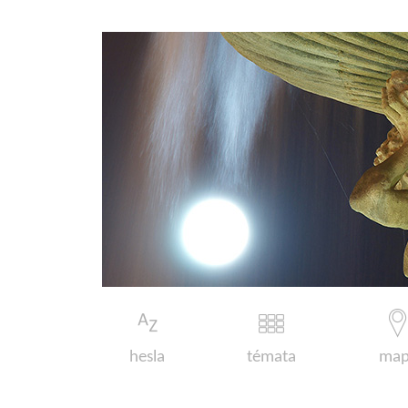
hesla
témata
map