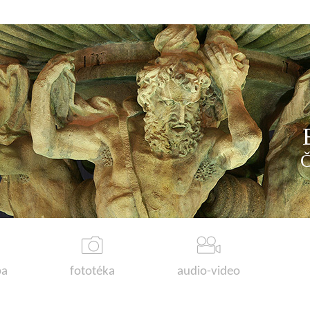
a
fototéka
audio-video