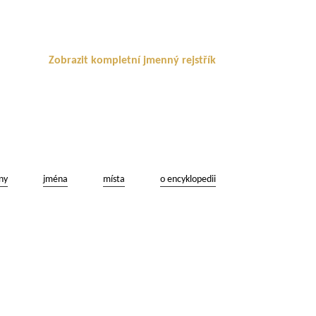
Zobrazit kompletní jmenný rejstřík
ny
jména
místa
o encyklopedii