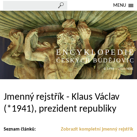
MENU
ENCYKLOPEDIE
ČESKÝCH BUDĚJOVIC
© 1998 — 2026 NEBE
Jmenný rejstřík - Klaus Václav
(*1941), prezident republiky
Seznam článků:
Zobrazit kompletní jmenný rejstřík