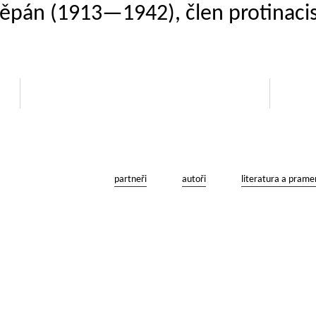
Štěpán (1913—1942), člen protinac
partneři
autoři
literatura a prame