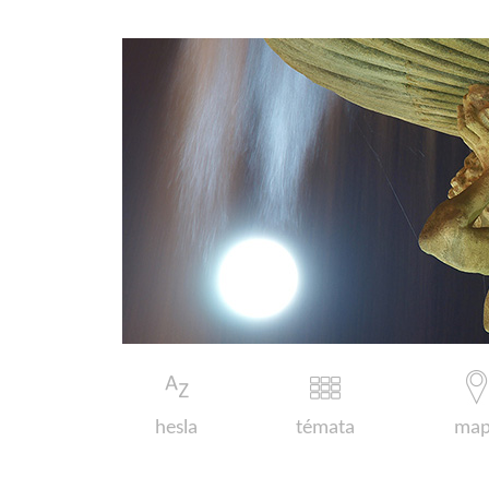
hesla
témata
map