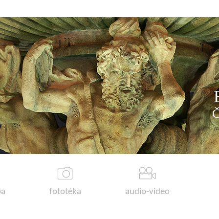
a
fototéka
audio-video