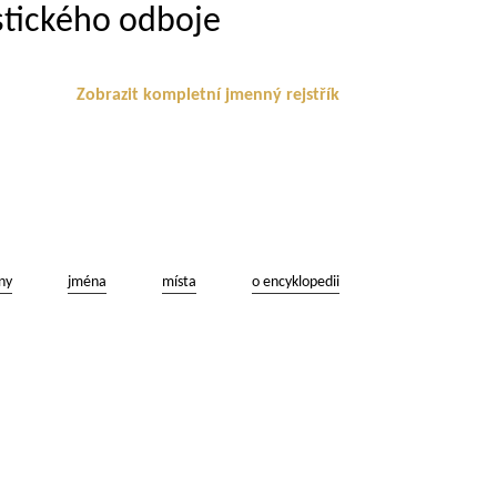
istického odboje
Zobrazit kompletní jmenný rejstřík
ny
jména
místa
o encyklopedii