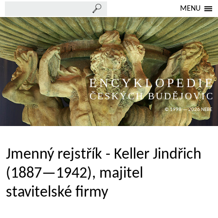
MENU
ENCYKLOPEDIE
ČESKÝCH BUDĚJOVIC
© 1998 — 2026 NEBE
Jmenný rejstřík - Keller Jindřich
(1887—1942), majitel
stavitelské firmy