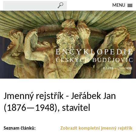
MENU
ENCYKLOPEDIE
ČESKÝCH BUDĚJOVIC
© 1998 — 2026 NEBE
Jmenný rejstřík - Jeřábek Jan
(1876—1948), stavitel
Seznam článků:
Zobrazit kompletní jmenný rejstřík