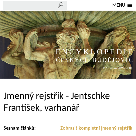
MENU
ENCYKLOPEDIE
ČESKÝCH BUDĚJOVIC
© 1998 — 2026 NEBE
Jmenný rejstřík - Jentschke
František, varhanář
Seznam článků:
Zobrazit kompletní jmenný rejstřík