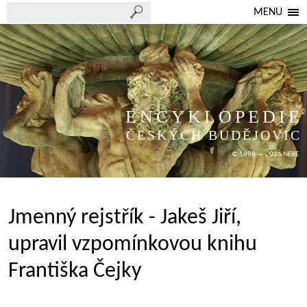
MENU
ENCYKLOPEDIE
ČESKÝCH BUDĚJOVIC
© 1998 — 2026 NEBE
Jmenný rejstřík - Jakeš Jiří,
upravil vzpomínkovou knihu
Františka Čejky