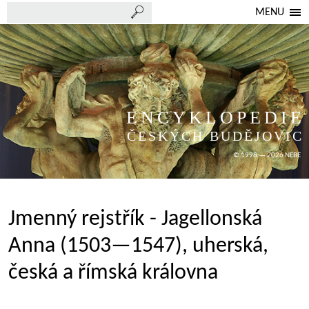
MENU
ENCYKLOPEDIE
ČESKÝCH BUDĚJOVIC
© 1998 — 2026 NEBE
Jmenný rejstřík - Jagellonská
Anna (1503—1547), uherská,
česká a římská královna