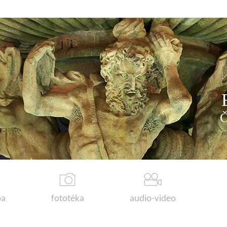
a
fototéka
audio-video