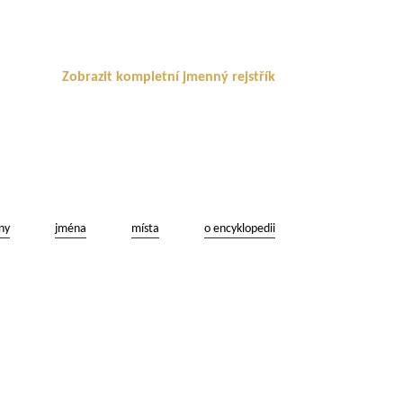
Zobrazit kompletní jmenný rejstřík
ny
jména
místa
o encyklopedii