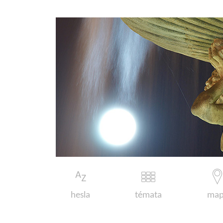
hesla
témata
map