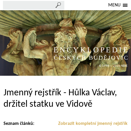
MENU
ENCYKLOPEDIE
ČESKÝCH BUDĚJOVIC
© 1998 — 2026 NEBE
Jmenný rejstřík - Hůlka Václav,
držitel statku ve Vidově
Seznam článků:
Zobrazit kompletní jmenný rejstřík