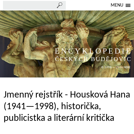
MENU
ENCYKLOPEDIE
ČESKÝCH BUDĚJOVIC
© 1998 — 2026 NEBE
Jmenný rejstřík - Housková Hana
(1941—1998), historička,
publicistka a literární kritička