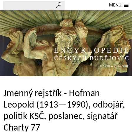
MENU
ENCYKLOPEDIE
ČESKÝCH BUDĚJOVIC
© 1998 — 2026 NEBE
Jmenný rejstřík - Hofman
Leopold (1913—1990), odbojář,
politik KSČ, poslanec, signatář
Charty 77