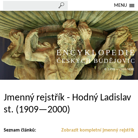
MENU
ENCYKLOPEDIE
ČESKÝCH BUDĚJOVIC
© 1998 — 2026 NEBE
Jmenný rejstřík - Hodný Ladislav
st. (1909—2000)
Seznam článků:
Zobrazit kompletní jmenný rejstřík