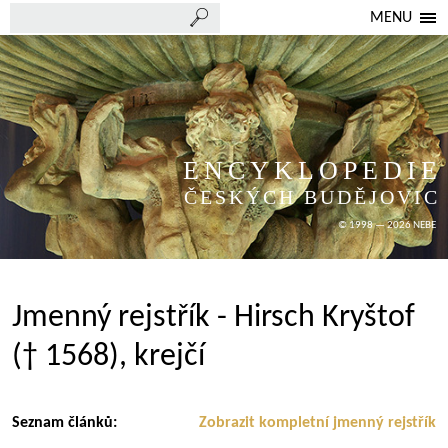
MENU
ENCYKLOPEDIE
ČESKÝCH BUDĚJOVIC
© 1998 — 2026 NEBE
Jmenný rejstřík - Hirsch Kryštof
(† 1568), krejčí
Seznam článků:
Zobrazit kompletní jmenný rejstřík