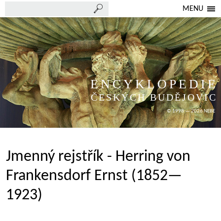
MENU
ENCYKLOPEDIE
ČESKÝCH BUDĚJOVIC
© 1998 — 2026 NEBE
Jmenný rejstřík - Herring von
Frankensdorf Ernst (1852—
1923)