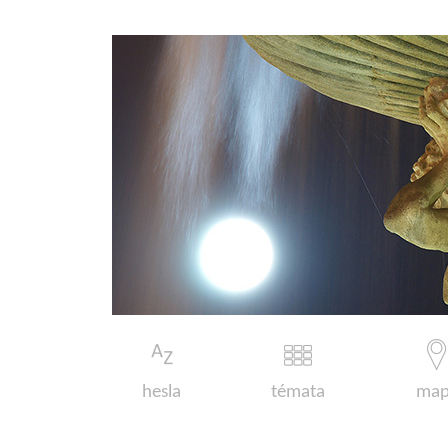
hesla
témata
map