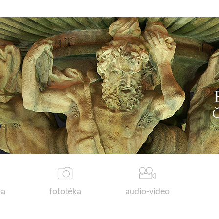
a
fototéka
audio-video