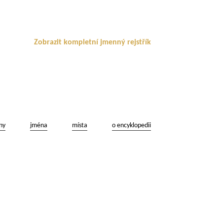
Zobrazit kompletní jmenný rejstřík
ny
jména
místa
o encyklopedii