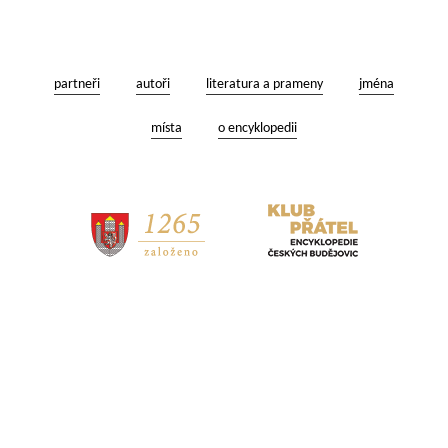
partneři
autoři
literatura a prameny
jména
místa
o encyklopedii