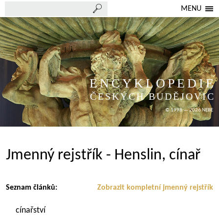
MENU
ENCYKLOPEDIE
ČESKÝCH BUDĚJOVIC
© 1998 — 2026 NEBE
Jmenný rejstřík - Henslin, cínař
Seznam článků:
Zobrazit kompletní jmenný rejstřík
cínařství