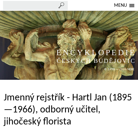
MENU
ENCYKLOPEDIE
ČESKÝCH BUDĚJOVIC
© 1998 — 2026 NEBE
Jmenný rejstřík - Hartl Jan (1895
—1966), odborný učitel,
jihočeský florista