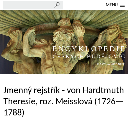
MENU
ENCYKLOPEDIE
ČESKÝCH BUDĚJOVIC
© 1998 — 2026 NEBE
Jmenný rejstřík - von Hardtmuth
Theresie, roz. Meisslová (1726—
1788)