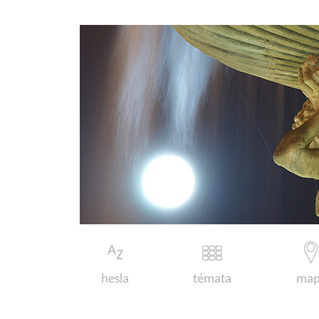
hesla
témata
map