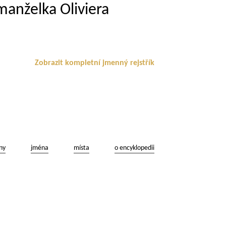
anželka Oliviera
Zobrazit kompletní jmenný rejstřík
ny
jména
místa
o encyklopedii