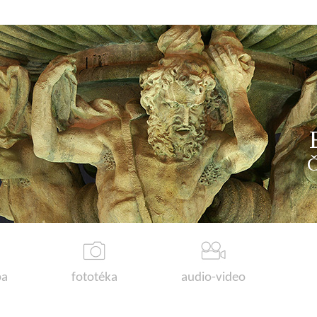
a
fototéka
audio-video