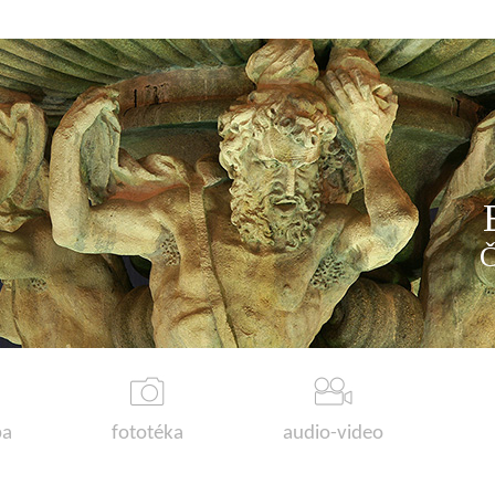
a
fototéka
audio-video