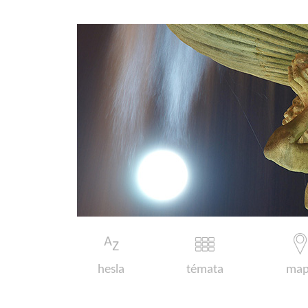
hesla
témata
map