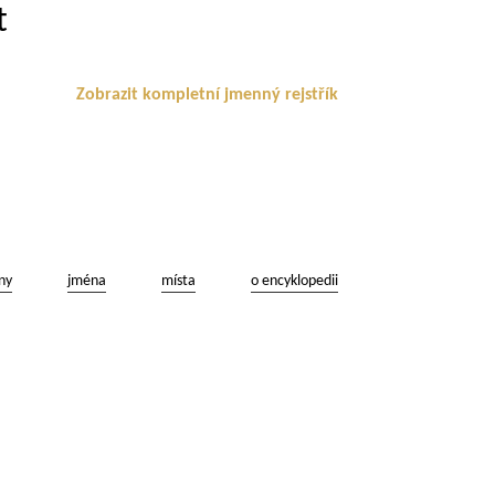
t
Zobrazit kompletní jmenný rejstřík
ny
jména
místa
o encyklopedii