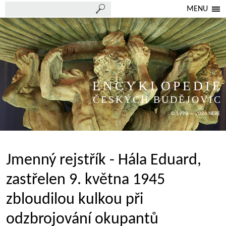
MENU
ENCYKLOPEDIE
ČESKÝCH BUDĚJOVIC
© 1998 — 2026 NEBE
Jmenný rejstřík - Hála Eduard,
zastřelen 9. května 1945
zbloudilou kulkou při
odzbrojování okupantů