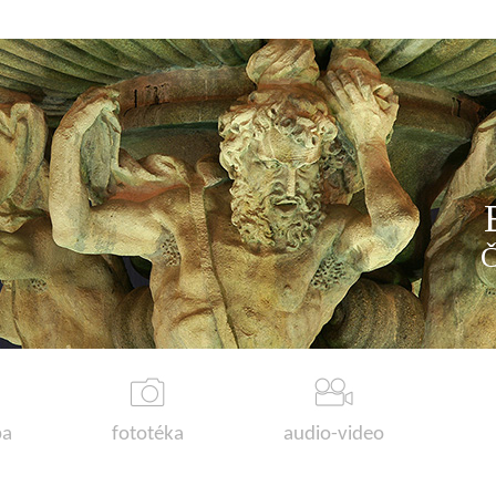
a
fototéka
audio-video