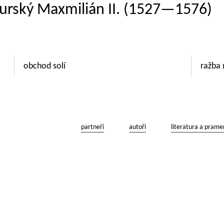
burský Maxmilián II. (1527—1576)
obchod solí
ražba
partneři
autoři
literatura a prame