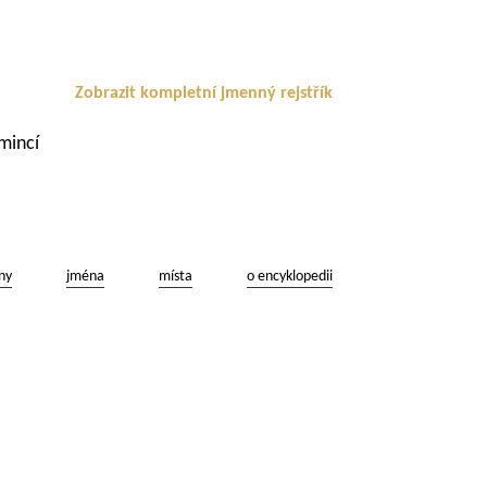
Zobrazit kompletní jmenný rejstřík
 mincí
ny
jména
místa
o encyklopedii