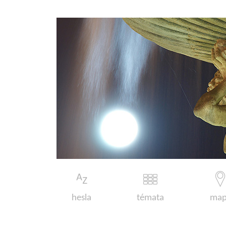
hesla
témata
map