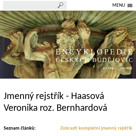
MENU
ENCYKLOPEDIE
ČESKÝCH BUDĚJOVIC
© 1998 — 2026 NEBE
Jmenný rejstřík - Haasová
Veronika roz. Bernhardová
Seznam článků:
Zobrazit kompletní jmenný rejstřík