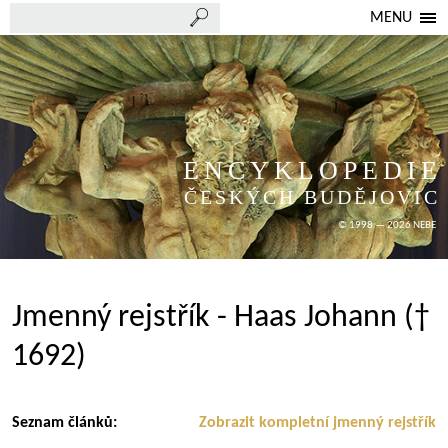
MENU
ENCYKLOPEDIE
ČESKÝCH BUDĚJOVIC
© 1998 — 2026 NEBE
Jmenný rejstřík - Haas Johann (†
1692)
Seznam článků:
Zobrazit kompletní jmenný rejstřík