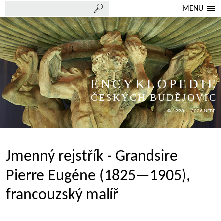
MENU
ENCYKLOPEDIE
ČESKÝCH BUDĚJOVIC
© 1998 — 2026 NEBE
Jmenný rejstřík - Grandsire
Pierre Eugéne (1825—1905),
francouzský malíř