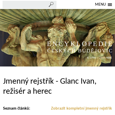
MENU
ENCYKLOPEDIE
ČESKÝCH BUDĚJOVIC
© 1998 — 2026 NEBE
Jmenný rejstřík - Glanc Ivan,
režisér a herec
Seznam článků:
Zobrazit kompletní jmenný rejstřík