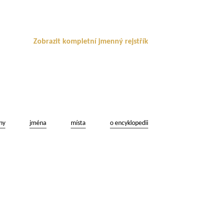
Zobrazit kompletní jmenný rejstřík
ny
jména
místa
o encyklopedii