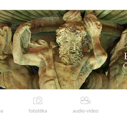
a
fototéka
audio-video