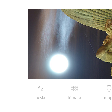
hesla
témata
map