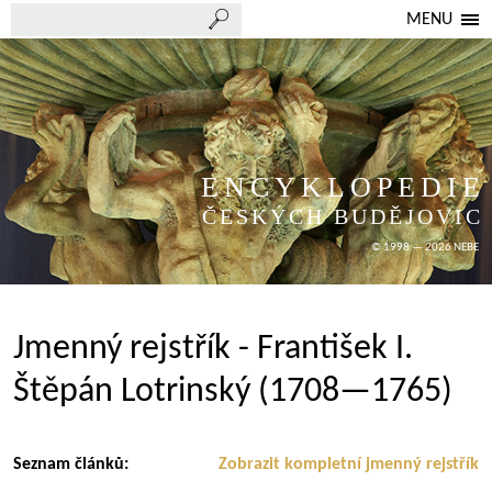
MENU
ENCYKLOPEDIE
ČESKÝCH BUDĚJOVIC
© 1998 — 2026 NEBE
Jmenný rejstřík - František I.
Štěpán Lotrinský (1708—1765)
Seznam článků:
Zobrazit kompletní jmenný rejstřík