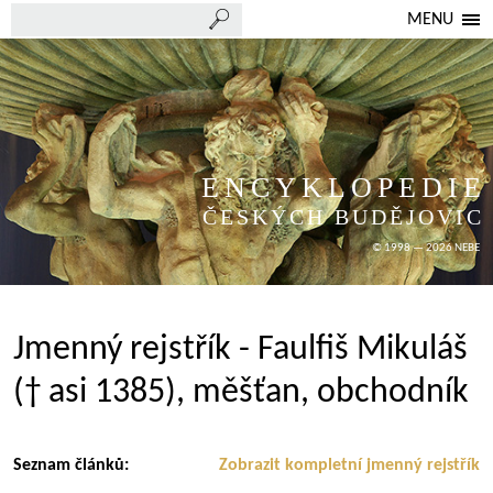
MENU
ENCYKLOPEDIE
ČESKÝCH BUDĚJOVIC
© 1998 — 2026 NEBE
Jmenný rejstřík - Faulfiš Mikuláš
(† asi 1385), měšťan, obchodník
Seznam článků:
Zobrazit kompletní jmenný rejstřík