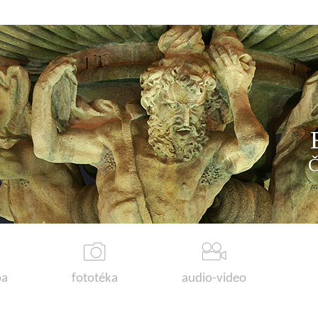
a
fototéka
audio-video