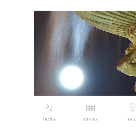
hesla
témata
map