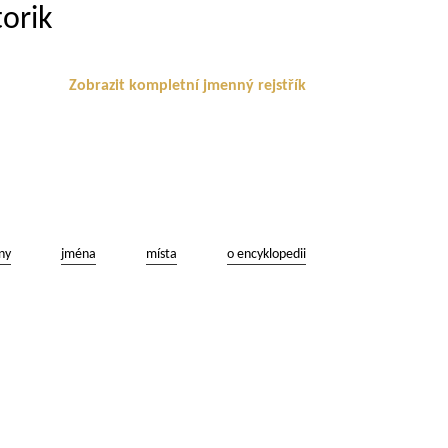
orik
Zobrazit kompletní jmenný rejstřík
ny
jména
místa
o encyklopedii