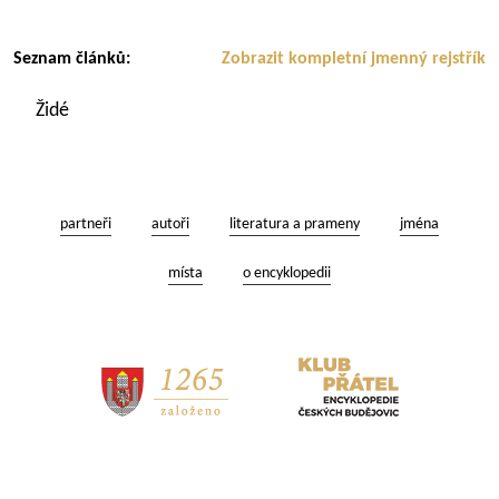
Seznam článků:
Zobrazit kompletní jmenný rejstřík
Židé
partneři
autoři
literatura a prameny
jména
místa
o encyklopedii