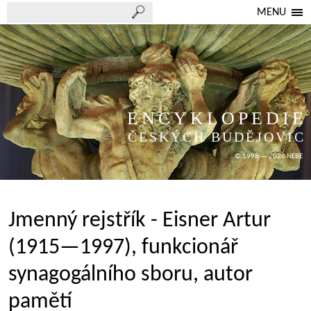
MENU
ENCYKLOPEDIE
ČESKÝCH BUDĚJOVIC
© 1998 — 2026 NEBE
Jmenný rejstřík - Eisner Artur
(1915—1997), funkcionář
synagogálního sboru, autor
pamětí