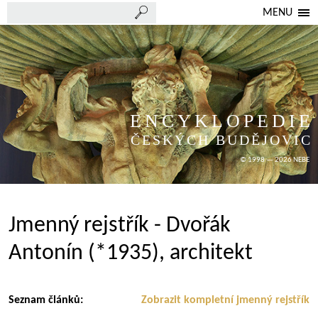
MENU
ENCYKLOPEDIE
ČESKÝCH BUDĚJOVIC
© 1998 — 2026 NEBE
Jmenný rejstřík - Dvořák
Antonín (*1935), architekt
Seznam článků:
Zobrazit kompletní jmenný rejstřík