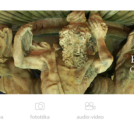
a
fototéka
audio-video