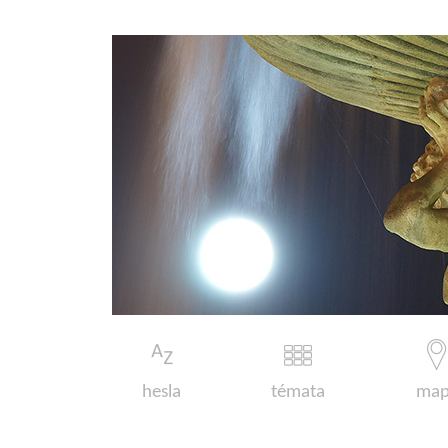
hesla
témata
map