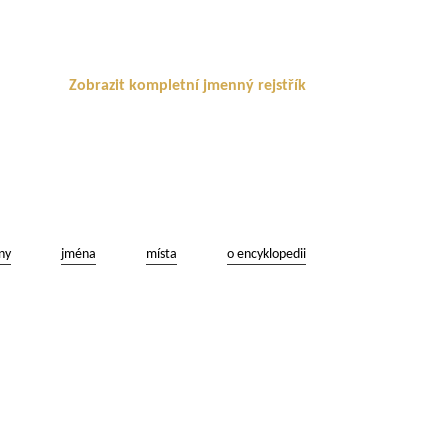
Zobrazit kompletní jmenný rejstřík
ny
jména
místa
o encyklopedii