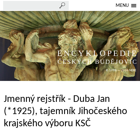
MENU
ENCYKLOPEDIE
ČESKÝCH BUDĚJOVIC
© 1998 — 2026 NEBE
Jmenný rejstřík - Duba Jan
(*1925), tajemník Jihočeského
krajského výboru KSČ