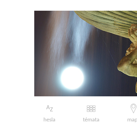
hesla
témata
map