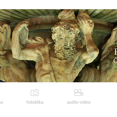
a
fototéka
audio-video