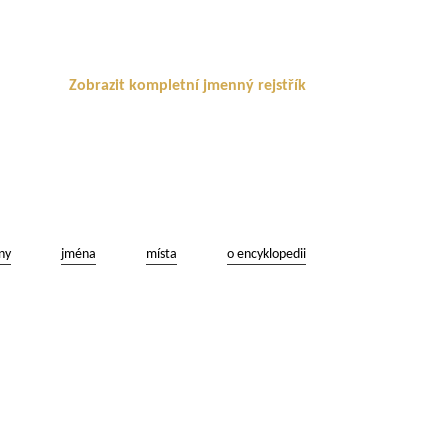
Zobrazit kompletní jmenný rejstřík
ny
jména
místa
o encyklopedii