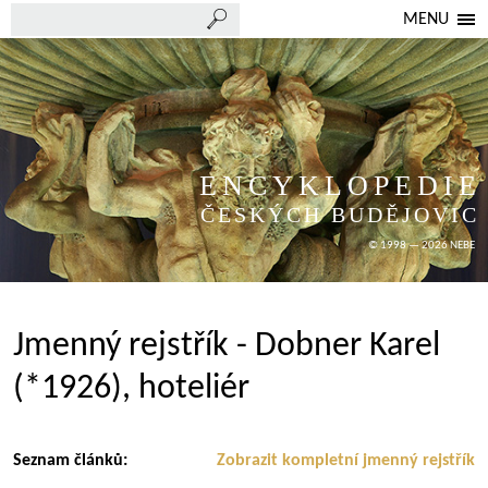
MENU
ENCYKLOPEDIE
ČESKÝCH BUDĚJOVIC
© 1998 — 2026 NEBE
Jmenný rejstřík - Dobner Karel
(*1926), hoteliér
Seznam článků:
Zobrazit kompletní jmenný rejstřík