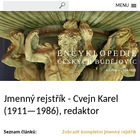
MENU
ENCYKLOPEDIE
ČESKÝCH BUDĚJOVIC
© 1998 — 2026 NEBE
Jmenný rejstřík - Cvejn Karel
(1911—1986), redaktor
Seznam článků:
Zobrazit kompletní jmenný rejstřík