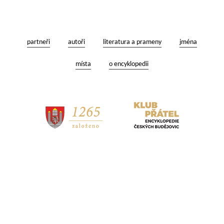
partneři
autoři
literatura a prameny
jména
místa
o encyklopedii