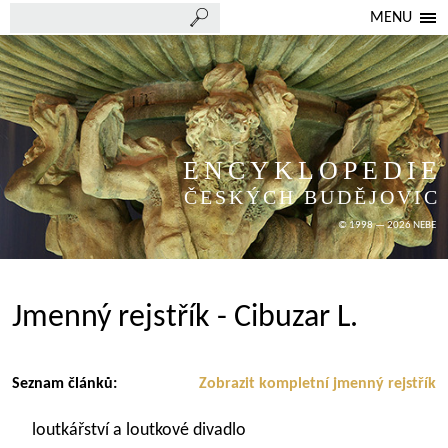
MENU
ENCYKLOPEDIE
ČESKÝCH BUDĚJOVIC
© 1998 — 2026 NEBE
Jmenný rejstřík - Cibuzar L.
Seznam článků:
Zobrazit kompletní jmenný rejstřík
loutkářství a loutkové divadlo