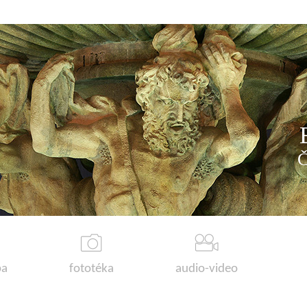
a
fototéka
audio-video