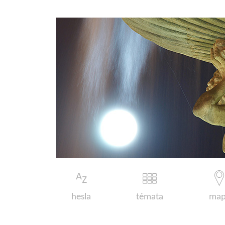
hesla
témata
map