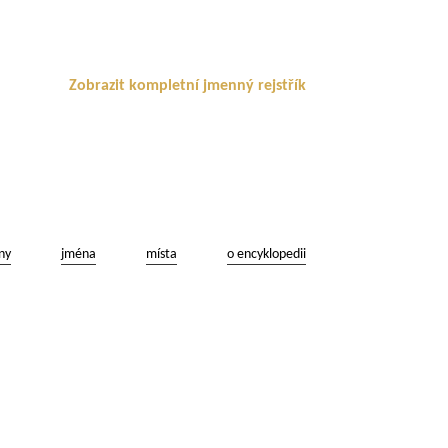
Zobrazit kompletní jmenný rejstřík
ny
jména
místa
o encyklopedii