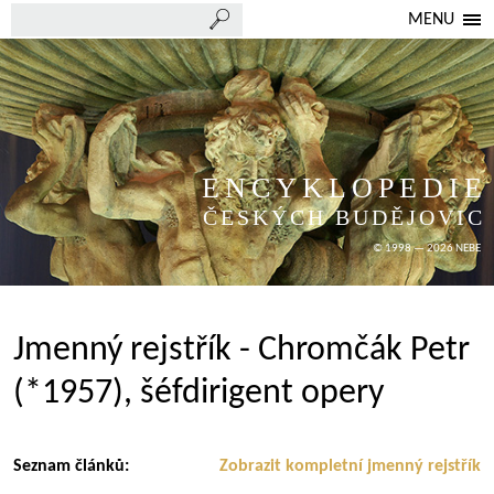
MENU
ENCYKLOPEDIE
ČESKÝCH BUDĚJOVIC
© 1998 — 2026 NEBE
Jmenný rejstřík - Chromčák Petr
(*1957), šéfdirigent opery
Seznam článků:
Zobrazit kompletní jmenný rejstřík