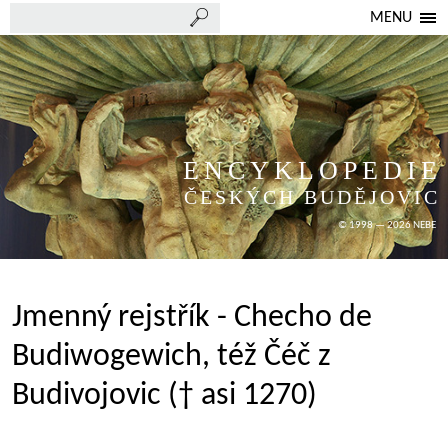
MENU
ENCYKLOPEDIE
ČESKÝCH BUDĚJOVIC
© 1998 — 2026 NEBE
Jmenný rejstřík - Checho de
Budiwogewich, též Čéč z
Budivojovic († asi 1270)