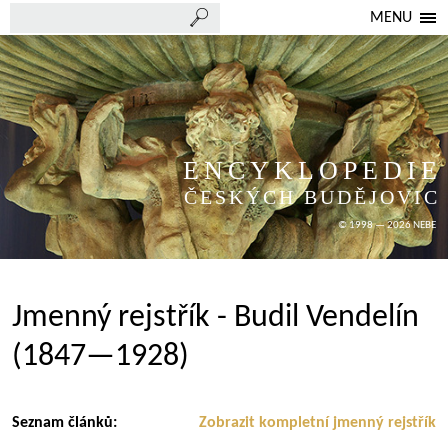
MENU
ENCYKLOPEDIE
ČESKÝCH BUDĚJOVIC
© 1998 — 2026 NEBE
Jmenný rejstřík - Budil Vendelín
(1847—1928)
Seznam článků:
Zobrazit kompletní jmenný rejstřík